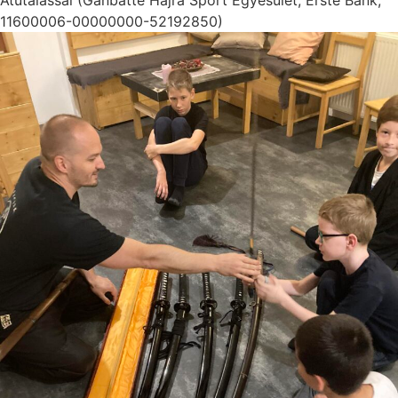
11600006-00000000-52192850)