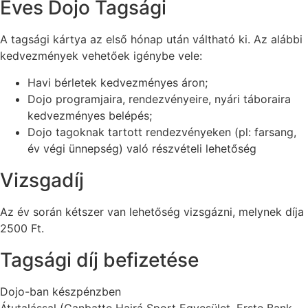
Éves Dojo Tagsági
A tagsági kártya az első hónap után váltható ki. Az alábbi
kedvezmények vehetőek igénybe vele:
Havi bérletek kedvezményes áron;
Dojo programjaira, rendezvényeire, nyári táboraira
kedvezményes belépés;
Dojo tagoknak tartott rendezvényeken (pl: farsang,
év végi ünnepség) való részvételi lehetőség
Vizsgadíj
Az év során kétszer van lehetőség vizsgázni, melynek díja
2500 Ft.
Tagsági díj befizetése
Dojo-ban készpénzben
Átutalással (Ganbatte Hajrá Sport Egyesület, Erste Bank,