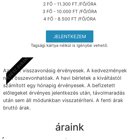
2 FŐ - 11.300 FT /FŐ/ÓRA
3 FŐ - 10.000 FT /FŐ/ÓRA
4 FŐ - 8.500 FT /FŐ/ÓRA
JELENTKEZEM
Tagsági kártya nélkül is igénybe vehető.
EGÉSZ ÉVBEN
Az árak visszavonásig érvényesek. A kedvezmények
nem összevonhatóak. A havi bérletek a kiváltástól
számított egy hónapig érvényesek. A befizetett
előlegeket érvényes jelentkezés után, távolmaradás
után sem áll módunkban visszatéríteni. A fenti árak
bruttó árak.
áraink